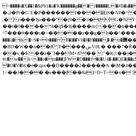
<����s�X��1�&Pb}�u�'K������g��� /�����L�#B�s�
�ڬ�Pr�G`E�P������ f���寴)S�A#�^ �L����:�+y��@�
,� o���Ђu���"�(9��3�(G�%Y�83
��t�f����*4�q$�8j����m{���b���P
^7���#���s�>�����z��g�h��^���#N�1���&;f�rХT�'�y��L޳]A�8+tҏGY�
���i)�(k�~S�+/r���8�l��V6�J�F����� �z�޲���|&IWt��`�^_n�����b(�@5A�� bڔ����_)U`��{%Ӟz"�fR7)�/�m)�A�@-
�BO�W��n��R֗ F����سVdL� ���7�Ȓ�E����0��xo)�rJ���!�_�♅CZ��{o!��~3v:4(ddkɚweu�n�Me~_T�M���k�Uwx�.t�[u#
��v,�$?��z�`3��M+/6'�� :"�K;ʅ��)��:ֆ_
#c�w��h>��o�m���]FW�D���;�(�U4�-��QE�j��z
�O�V�Wְ�e�:qsv��D����2�����A.�|M�4�
{<��J��� �e���l��8a;I=D~T~�x� 