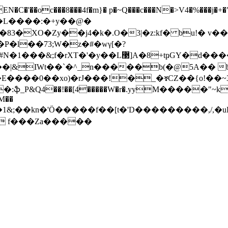
�EN�C�'��oc���8���4f�m}� p�~Q���c���N�>V4�%���
�XO�Zy��j4�k�.O�3|�z:kf� bu!� v��{
�l��73;W�z�#�wγ[�?
d����nɻ��H����_r0��K�㇂Ӂ��y��l�3�!
P&Q4��!��[4�����W�r�.yyМ�����"~k�<�g�
M��
�1&;��kn�'Ö�����f��[t�'D���������,/, �uF
5 f���Za�����