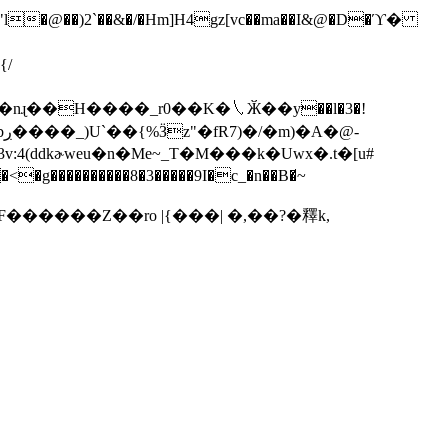
j�+�"l�@��)2`��&�/�Hm]H4gz[vc��ma��I&@�D�ϓ�
/
���������8�3�����9I�c_�n��B�̸~
������Z��ro |{���| �,��?�釋k,