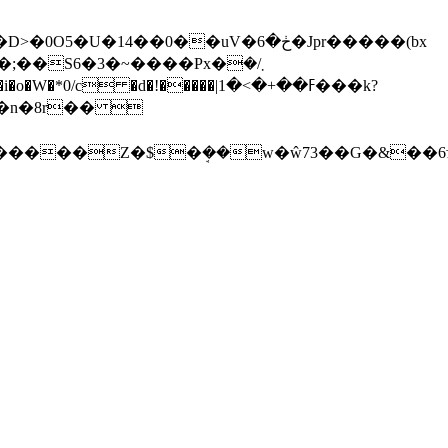
��0��uV�ڂ�6�Jpr�����(bx