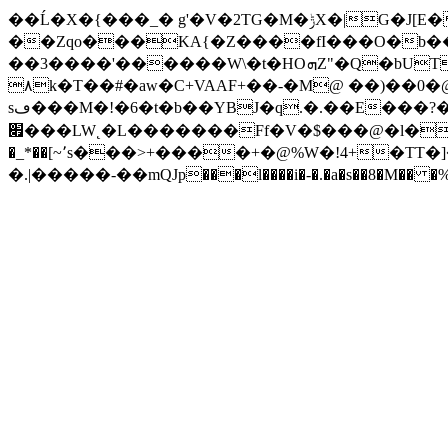
��Ĺ�X�{���_� g'�V�2TG�M�ݱX�|G�J[E��%U}��`'� I%��Ai��J'�/
��Zqo���KA{�Z����fI���O�b��ʮ��a��
��3����'������W\�t�HOܗZ"�Q�bUT�� l_vur�]&9�$۩w�������2Ιf2��:5�;��S6�3�~����Px�܂/�
۸k�T��#�aw�C+VAAF+��-�M@ ��)��0�@+�����JW�sf[y�PE�R���v�> *ݎm+W���:��i�o�W�*0/c �d�!�����|ߓ��+�>�1���k?
sڡ���M�!�6�t�b��YBJ�q.�.��E���?�,��r�J�R���mČM꾫E&{[0!#��V;����gb���n�8r�� 
׏���LW˛�L�������Ff�V�$���@�l�
�_*��[~٬s���>+����+�@%W�!4+�TT�]�#\�&G�^q���=��s=t4��ni���1�]�l���f�����Z�$�ܱ��w�ŵ73��G�&��6ϯ
�.|�����-��mQJp���l����i�-�.�a�s��8�M�� �