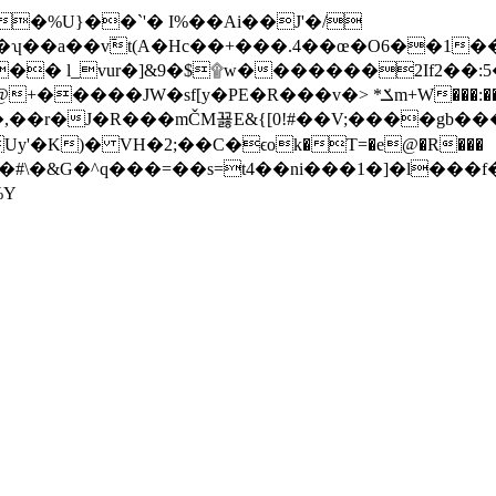
v߫t(A�Hc��+���.4��œ�O6��1��D>�0O5�U�14
Uy'�K
)� VH�2;��C�ϵok�T=�e@�R���
%Y