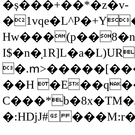
�ș���+��*�z�v-
�1vqe�L^P�+Y
Hw���(p��8�n
I$�n�̩1R]L�a�L)
�.ՠ>�����[���d�
��H �E��q�
C���*b�8x�TM�/
�:HDjJ# ���M: