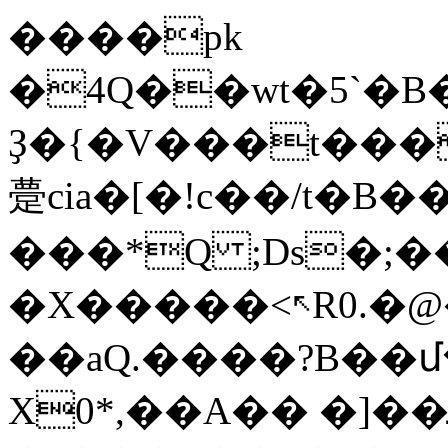
����
pk
�4Q��wt�5`�B�O�q�خ�Wƭ�
Ҙ�{�V���t���
䠢cia�[�!c��/t�B��ȋޏI8�Hw�� '���m[<�b�
���*Q ;Ds�;�
�X�����<↖R0.�@�
��aQ.����?B��մ
X0*,��A�� �]��ܮa-��0chb����