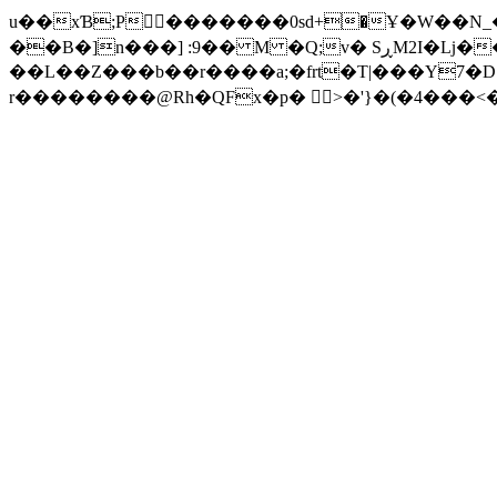
u��xƁ;P폧َ�������0sd+�Ұ�W��N_
��B�]n���] :9�� M �Q;v� SڕM2I�ǈ����Ĵ3K�uBa9.�L��B�4q����5��a��4�^7t��)�''Z0B2�ڶ|����1��W���}
��L��Z���b��r����a;�frt�T|���Y7�D봸�� ��x�aH�婕�PZڶ@�W���\ ��
r��������@Rh�QFx�p� 󺕮>�'}�(�4���<�V