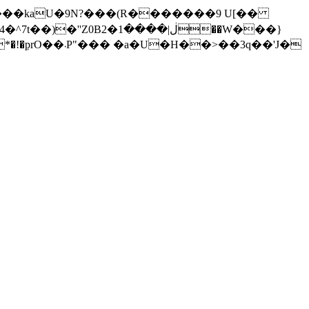
�v���kaU�9N?���(R�������9 U[��