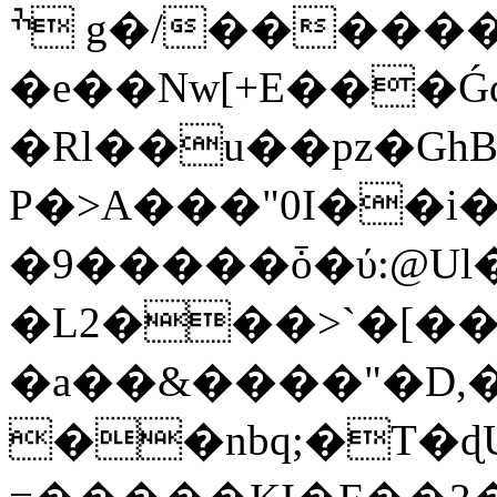
ׯ g�/�������?
�e��Nw[+E���Ǵd
�Rl��u��pz�Gh
P�>A���"0I��i
�9�����ȱ�ύ:@Ul�
�L2���>`�[��
�a��&����"�D,
��nbq;�T�ɖU�c�