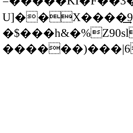
=�����KI�F��3
U]��X����͢
�$���h&�%Z90s
������)���|6