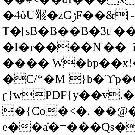
�4òU𗽑�zGݬF��&[-3�D��g�Q������
T�[sB�B��B�3t[
�I�r����Ν'��_
���� W�bp��x!�
�C/*�M-}b�ϓp
ʗ}wPDF{y��v.�����_ʯۯu
�{Co�<�. ��@�
e��a̽�=���Qs�