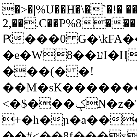
�>�|%U��H�\�`�!� �
2,��.C��P%8���A*
Ԗ���0 G�\kFA
�e�W8��עI�Ӊ��ĭ�ҝU,תB��!
���(� �!
��M�sK�������
<�$���ݤN�z�T�Y+s./,0
+�h�ɲ�a���
��#<��8f���x