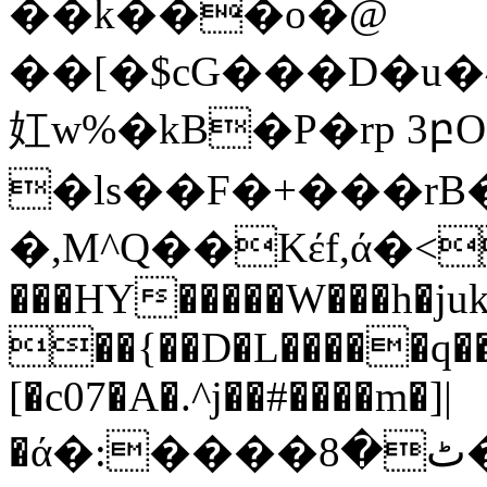
��k���o�@
��[�$cG���D�u�^
妅w%�kB�P�rp 3բ
�ls��F�+���rB
�,M^Q��Kέf,ά�<
���HY�����W���h�ju
��{��D�L�����q��
[�c07�A�.^j��#����m�]|