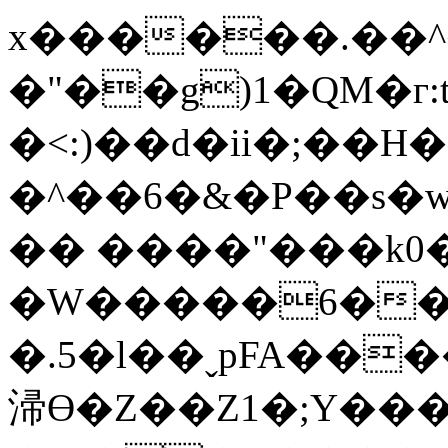
x������.��^�3�݌�R�p
�"��g)1�QM�г:t
�<:)��d�ii�;��
�^��6�&�P��s�w���ךM��
�� ����"���k0
�W�����6���T
�.5�l��ˬpFA��
㴆ϴ�Z��Z1�;Y��