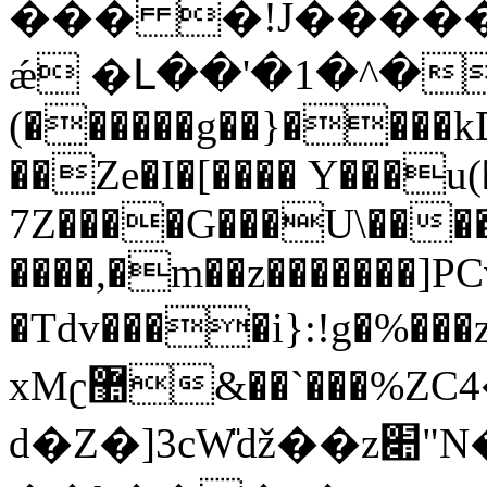
��� �!J�����
ǽ �Լ��'�1�^�
(������g��}����kD
��Ze�I�[���� Y���u
7Z����G���U\����
����,�m��z�������]PC
�Tdv����i}:!g�%��
xMʗ޺&��`���%ZC4��9=<jƹ���:=�?
d�Z�]3cW̎ǆ��z׊"N�}�cdQ}B�|