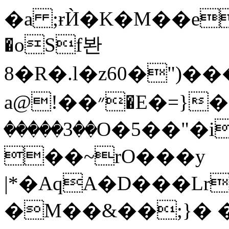
�a ;ɍЍ�K�M��eҕd
�oSf봔
8�R�.l�z60�"
a@!��״�E�=}�!ٙ
�����3��O�5��"
��~rO���y
|*�AqA�D���Lr
�M��&��;}� �