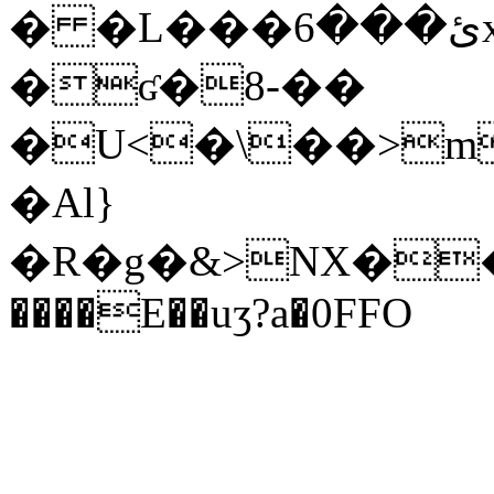
� �L���ئ���6x�B��#��
�ʛ�8-��
�U<�\��>m
�Al}
�R�g�&>NX����Wq٠�9�
����E��uʒ?a�0FFO