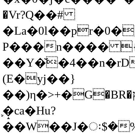
�Vr?Q��#
�La�0l��pr�0�
P���n���� {
��Y�̆�4��n�r
(E�yj��}
��)η�>+�G�BR�ץ�Wf}"��k�z w0��wp5g=@ ��g�i����A4�ʸO�>�D�j(�ύ��e�n�*f��
֛�̝ca�Hu?
��W��J�ः$�%