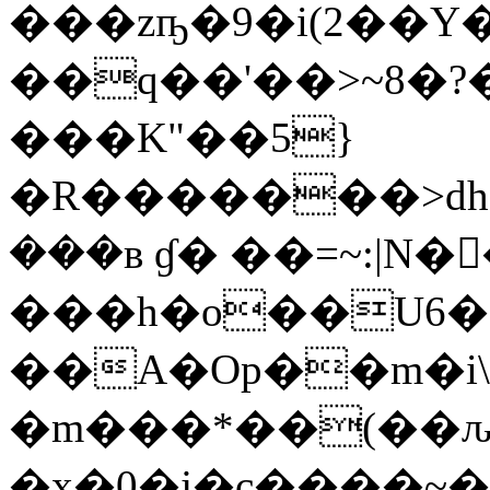
���zҧ�9�i(2��Y
��q��'��>~8�
���K"��5}
�R�������>dh
���ʙ ɠ� ��=~:|N
���h�o��U6�
��A�Оp��m�i\
�m���*��(��ԉ
�x�0�j�c����~�M