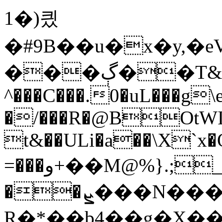
1�)킜
�#9B��u�x�y,�e
���ڳ��T&����7W�K�F?
^���C���.0�uL���g\
�/���R�@BOtWI�
t&��ULi�a��\X`x�Q
=���و+��M@%}.;_E!��0|�|
��ܨ���N���?
R�*��b4��g�X��