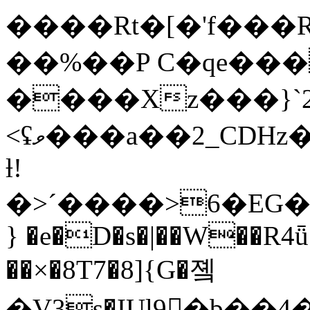
����Rt�[�'f���
��%��P C�qe���
����Xz���}`2
<ʢވ���a��2_CDHz�o��>as�����K�"q&$�N�?
ƚ!
�>ˊ����>6�EG�����*�8uݷu;
} �e�D�s�|��W��R
��×�8T7�8]{G�졬
�V3s�IUl9�b�