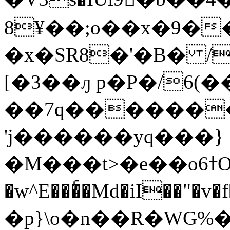
8¥��;o��x�9�
�x�SR8�'�B� /
[�3��ԓ p�P�/6(�
��7q��������o
'j������yq���}
�M���t>�e��o6ߙOl~�_��I�<��Дz%L{���:�� Rf3,l��c�Ù�|
�w^E���ͨ�Md�iI��"�v�f�
�p}\o�n��R�WG%�