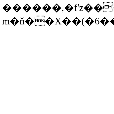
������,�f'z��O
m�ň��X��(�6