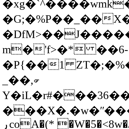
�xg�`^����wmk
�G;�%P��_��X�
�DfM>��J����
m�'f>�* ��6-
�P{��1 ZT�;�
_��,☞
Y�iL�r#���36�
���X�.�w�ʺ��
ڕcoA�(* �W�5�<8w�/mlu���