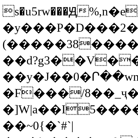
s�u5rw���Ԭ%,n
�y���P�D���2�
(�����38����
��d?g3��V�
��y�J��0�Ր��w
�F���/8��_ҷ�ܘ_�M�I���y@IjMڳ��P���{���ZV���0�&�#�2
�]W|a��I5��
��~0{�`#`|