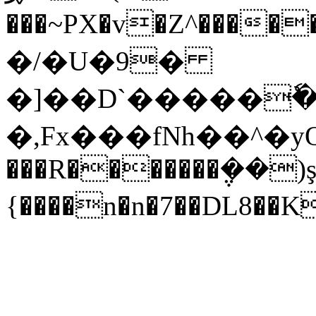
���~PX�v�Z^����
�/�U�9�
�]��D`�����ٗ�
�,Fx���fNh��^�y
���R�������݆��)