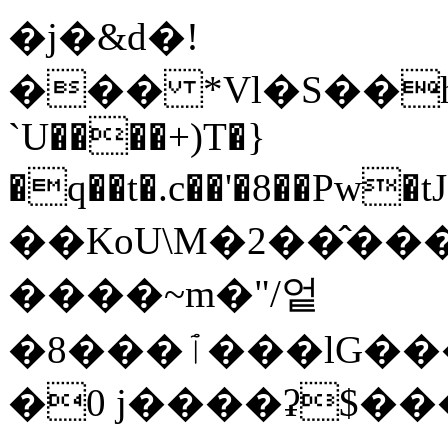
�j�&d�!
��� *Vl�S��hݐcW��z��d�+Zi�`�a�4t�Xu��Sn��
`U����+)T�}
�q��t�.c��'�8��Pw�t
��KoU\М�2��̂���Yڈ�s.�P�5Yv�zS6�d@�D8�0�N
����~m�"/엍
�8���ٱ���lG���ȕEjR���-L��H�3�%�z{E����W!
�0 j����ʡ$���