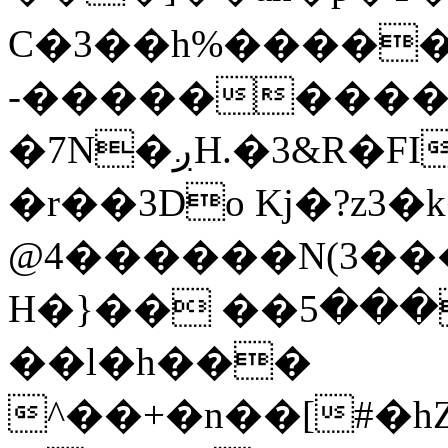
C�3��h%����
-���������t
�7N�ږH.�3&R�FIx��0�U��@�D-
�r��3Do Kj�?z3
@4������N(3���
H�}�� ��ߏ��$�=���5�
��l�h���
^��+�n��[#�hZ