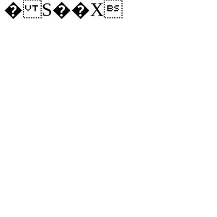
� S��X