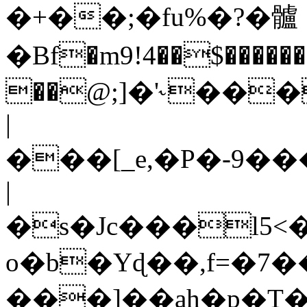
�+��;�fu%�?�髗
�Bf�m9!4��$������
��@;]�'˞���
|
���[_e,�P�-9�
|
�s�Jc���l5
o�b�Yɖ��,f=�7�
���]��ah�p�T�