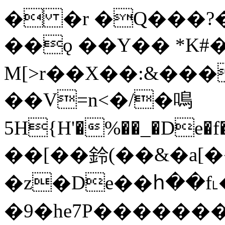
� �r �Q���?�ܢu�SGzw�]H��
��ǫ ��Y�� *K#
M[>r��X��:&���
��V=n<�/�鳴
5H{H'�%��_�De�f���i�(��܁�Z��`:���y��U��<�:j\��Pjx
��[��鈴(��&�a[
�z�De��հ��f˪�
�9�he7P������