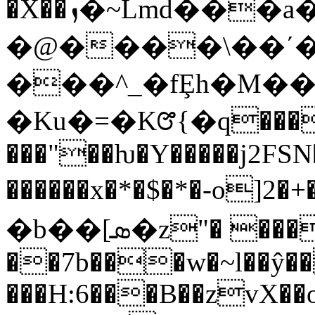
�X��ܙ�~Lmd���a�V�B�gf�za1�f���k3��
�@����\��ʹ�
���^_�fȨh�M�
�Ku�=�Kꢧ{�q���.e
���"��ƕ�Y�����j2F
������x�*�$�*�-o]2
�b��[ܣ�z"� �����[��KY7��_h?
��7b���w�~l��ŷ�
���H:6���B��zvX��