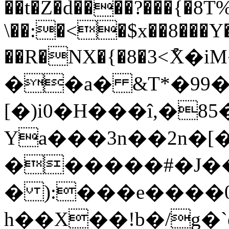
��t�Z�d����?���{�8T%
\��:�<�$x��8���
��R�NX�{�8�3<ު
��a� &T*�99
[�)i0�H���î,�8
Ya���3n��2n�[
������#�J��
� ):���e����0
h��X��!b�/g�`