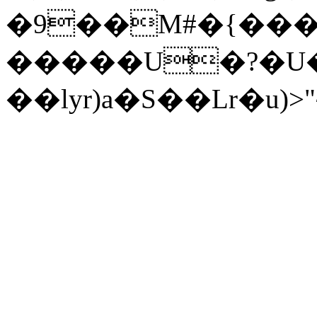
�9��M#�{���
�����U�?�U�
��lyr)a�S��Lr�u)