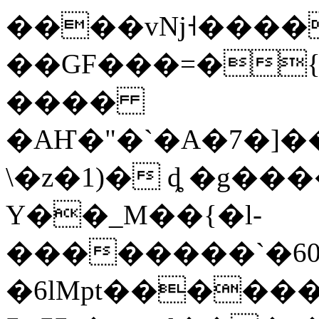
����vǋ˧�����9{kY+��6ڪS�Up�y
��GF���=�{d
����
�AҤ�"�`�A�7�]
\�z�1)� ȡ �g��
Y��_M��{�l-
��������`�60
�6lMpt��������'L%�