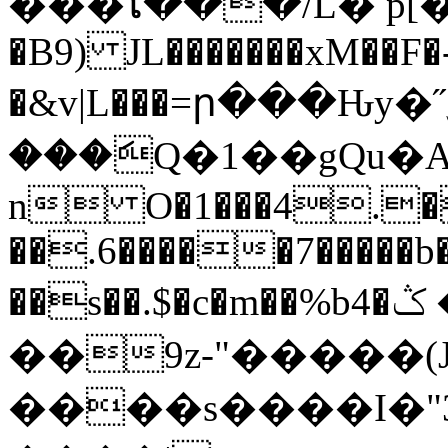
���ໂ���/L� p[��
�B9) JL�������xM��F�
�&v|L���=ր���Ԋy�˝؁�|�5
���ަQ�1��gQu�A
n O�1���4.
��.6�����7�����b
��s��.$�c�m��%b4�ݣ ��B���Q3�t[��-
��9z-"�����(
����s����I�"3�B���1�.<