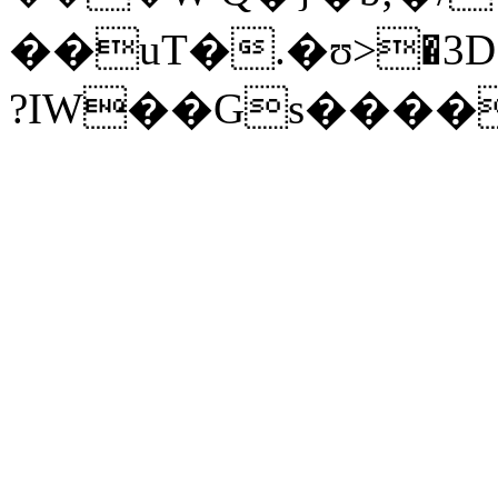
��uΤ�.�ʊ>�3D�