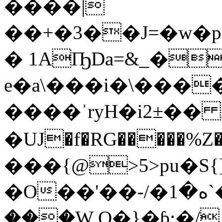
����|
��+�3��J=�w�p5�'[#
� 1AҦDa=&_�
e�a\���i�\���
����ˈryH�i2±�� 2
�UJ�f�RG�����%Z����r��
���{@>5>pu�S{]
�O��'��-/�ه�1`�+�ʘ%|kۣ��-�
���W Q�}�ɓ;�/