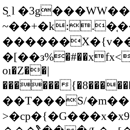
S͖ l �3g���WW�
~��+�k:.�֤
������X�{v�
�[��з%�#��xfx<B
oı�Z��|
������{�8�
����
��T���S/�m��
>�cp�{�G���x�x