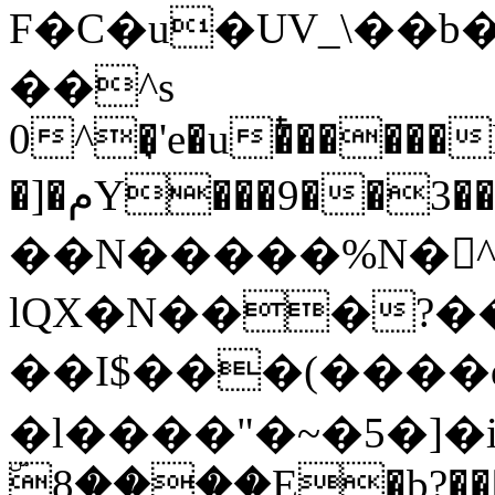
F�C�u�UV_\��b
��^s
0^�͉'e�u�ͭ�����
�]�مY���9��3��~؍ ��y�
��N�����%N�󺘙
lQX�N���?��
��I$���(����d<1
�l����"�~�5�]�i'
ۜ8����E�b?��