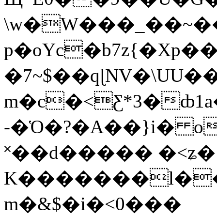
\w�W���_��~�
p�oYc�b7z{�Xp�
�7~$��qɭNV�\UU�
m�c�<Ƹ*3�ȸ
-�Ὁ�?�A��}i� o
˟��d����� �<ʑ�
K�������l��<
m�&$�i�<0���