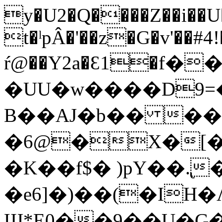
y�U2�Q����Z��i��U
t�ˡpÂ�'��z�G�v'��#4
ŕ@��Y2a�Ԑ1�f
�UU�w����D9
B��AJ�b�� ��
�6@�X�[�M
�K��f$� )pY��.̢
�e6]�)��(�IΗ�Ʌ
Щ*E0��9��U�G